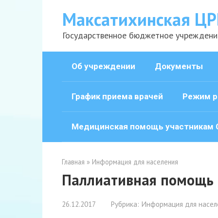
Перейти
Максатихинская ЦР
к
контенту
Государственное бюджетное учреждени
Об учреждении
Документы
График приема врачей
Режим р
Медицинская помощь участникам 
Главная
»
Информация для населения
Паллиативная помощь
26.12.2017
Рубрика:
Информация для насел