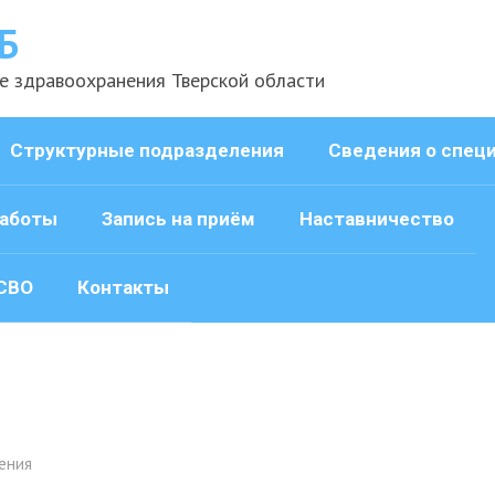
Б
е здравоохранения Тверской области
Структурные подразделения
Сведения о спец
аботы
Запись на приём
Наставничество
СВО
Контакты
ения