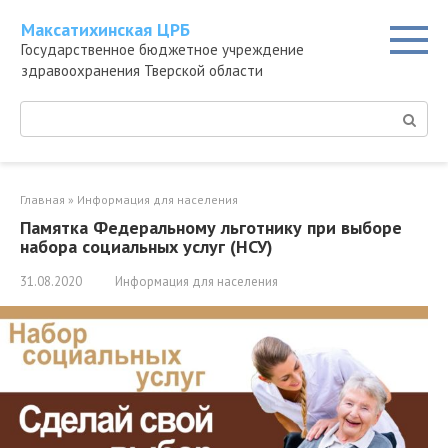
Перейти
Максатихинская ЦРБ
к
Государственное бюджетное учреждение
контенту
здравоохранения Тверской области
Поиск:
Главная
»
Информация для населения
Памятка Федеральному льготнику при выборе
набора социальных услуг (НСУ)
31.08.2020
Информация для населения