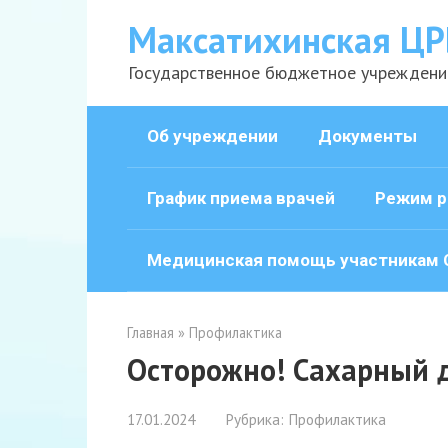
Перейти
Максатихинская ЦР
к
контенту
Государственное бюджетное учреждени
Об учреждении
Документы
График приема врачей
Режим р
Медицинская помощь участникам 
Главная
»
Профилактика
Осторожно! Сахарный 
17.01.2024
Рубрика:
Профилактика