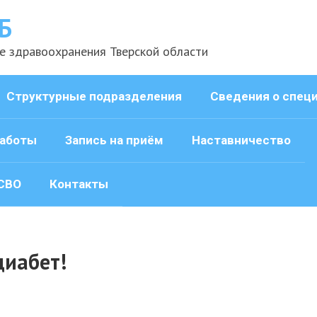
Б
е здравоохранения Тверской области
Структурные подразделения
Сведения о спец
аботы
Запись на приём
Наставничество
СВО
Контакты
диабет!