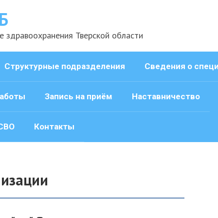
Б
е здравоохранения Тверской области
Структурные подразделения
Сведения о спец
аботы
Запись на приём
Наставничество
СВО
Контакты
низации