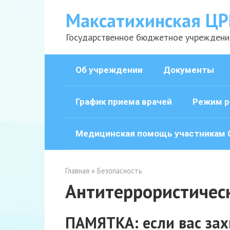
Перейти
Максатихинская ЦР
к
контенту
Государственное бюджетное учреждени
Об учреждении
Документы
График приема врачей
Режим р
Медицинская помощь участникам 
Главная
»
Безопасность
Антитеррористическ
ПАМЯТКА: если вас зах