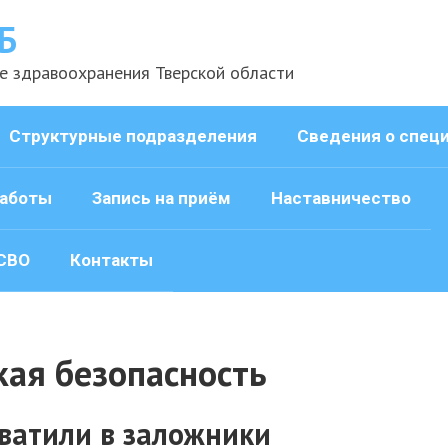
Б
е здравоохранения Тверской области
Структурные подразделения
Сведения о спец
аботы
Запись на приём
Наставничество
СВО
Контакты
ая безопасность
ватили в заложники