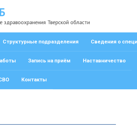
Б
е здравоохранения Тверской области
Структурные подразделения
Сведения о спец
аботы
Запись на приём
Наставничество
СВО
Контакты