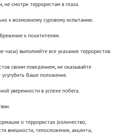
, не смотри террористам в глаза.
льно к возможному суровому испытанию.
ебрежение к похитителям.
ые часы) выполняйте все указания террористов.
стов своим поведением, не оказывайте
 усугубить Ваше положение.
лной уверенности в успехе побега.
вии.
ормации о террористах (количество,
сти внешности, телосложения, акцента,