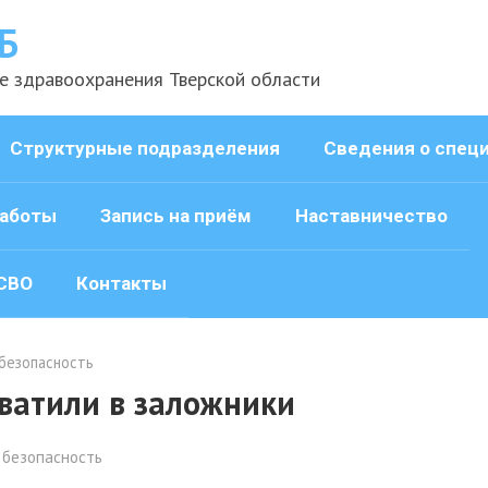
Б
е здравоохранения Тверской области
Структурные подразделения
Сведения о спец
аботы
Запись на приём
Наставничество
СВО
Контакты
безопасность
ватили в заложники
 безопасность