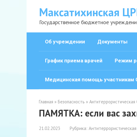
Перейти
Максатихинская ЦР
к
контенту
Государственное бюджетное учреждени
Об учреждении
Документы
График приема врачей
Режим р
Медицинская помощь участникам 
Главная
»
Безопасность
»
Антитеррористическая 
ПАМЯТКА: если вас зах
21.02.2023
Рубрика:
Антитеррористическая