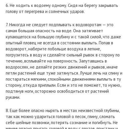
6. Не ходить к водоему одному. Сидя на берегу закрывать
голову от перегрева и солнечных ударов.
7. Никогда не следует подплывать к водоворотам — это
самая большая опасность на воде. Она затягивает
купающегося на большую глубину и с такой силой, что даже
опытный пловец не всегда в состоянии выплыть. Попав в
водоворот, наберите побольше воздуха в легкие,
погрузитесь в воду и сделайте сильный рывок в сторону по
течению, всплывайте на поверхность. Запутавшись в
водорослях, не делайте резких движений и рывков, иначе
петли растений еще туже затянуться. Лучше лечь на спину и
постараться мягкими, спокойными движениями выплыть в ту
сторону, откуда приплыли. Если и это не поможет, то нужно,
подтянув ноги, осторожно освободиться от растений
руками.
8. Еще более опасно нырять в местах неизвестной глубины,
так как можно удариться головой о песок, глину, сломать
себе шейные позвонки, потерять сознание и погибнуть. Не
менее опасно прыгать головой в воду с плотов, пристани и