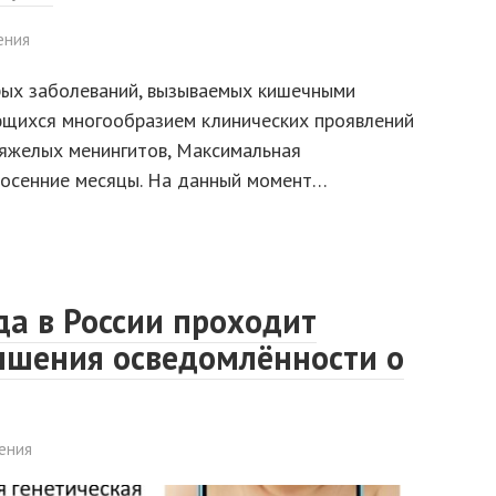
ения
рых заболеваний, вызываемых кишечными
ующихся многообразием клинических проявлений
тяжелых менингитов, Максимальная
е-осенние месяцы. На данный момент…
да в России проходит
ышения осведомлённости о
ения