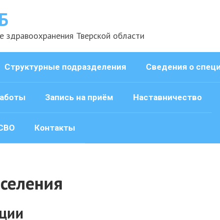
Б
е здравоохранения Тверской области
Структурные подразделения
Сведения о спец
аботы
Запись на приём
Наставничество
СВО
Контакты
селения
ции