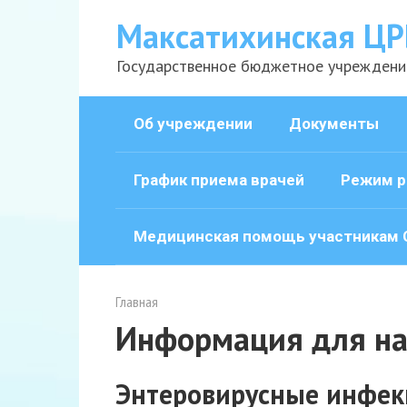
Перейти
Максатихинская ЦР
к
контенту
Государственное бюджетное учреждени
Об учреждении
Документы
График приема врачей
Режим р
Медицинская помощь участникам 
Главная
Информация для на
Энтеровирусные инфек