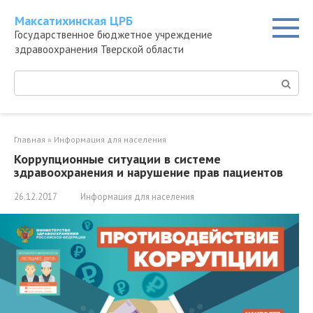
Перейти
Максатихинская ЦРБ
к
Государственное бюджетное учреждение
контенту
здравоохранения Тверской области
Поиск:
Главная
»
Информация для населения
Коррупционные ситуации в системе
здравоохранения и нарушение прав пациентов
26.12.2017
Информация для населения