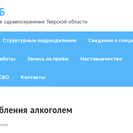
Б
е здравоохранения Тверской области
Структурные подразделения
Сведения о спец
аботы
Запись на приём
Наставничество
СВО
Контакты
бления алкоголем
ения