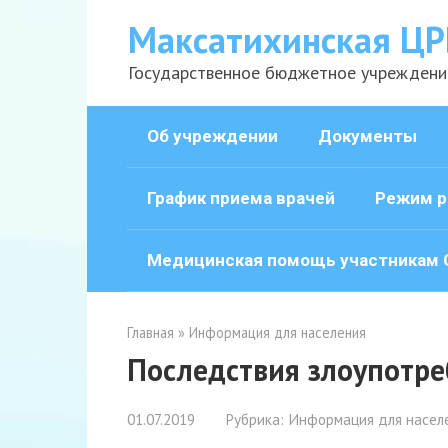
Перейти
Максатихинская ЦР
к
контенту
Государственное бюджетное учреждени
Об учреждении
Документы
График приема врачей
Режим р
Медицинская помощь участникам 
Главная
»
Информация для населения
Последствия злоупотре
01.07.2019
Рубрика:
Информация для насел