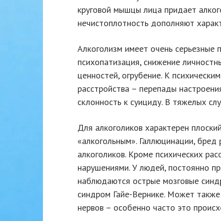
круговой мышцы лица придает алког
нечистоплотность дополняют характ
Алкоголизм имеет очень серьезные п
психопатизация, снижение личностны
ценностей, огрубение. К психическ
расстройства – перепады настроения
склонность к суициду. В тяжелых сл
Для алкоголиков характерен плоский
«алкогольным». Галлюцинации, бред 
алкоголиков. Кроме психических рас
нарушениями. У людей, постоянно п
наблюдаются острые мозговые синд
синдром Гайе-Вернике. Может также
нервов – особенно часто это происх