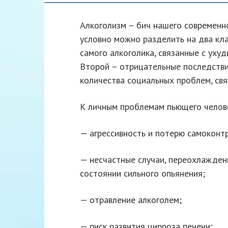
Алкоголизм – бич нашего современн
условно можно разделить на два кла
самого алкоголика, связанные с уху
Второй – отрицательные последстви
количества социальных проблем, св
К личным проблемам пьющего челов
— агрессивность и потерю самоконтр
— несчастные случаи, переохлажден
состоянии сильного опьянения;
— отравление алкоголем;
— риск развития цирроза печени;