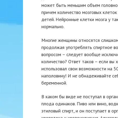
может быть меньшим объем головного
причем количество мозговых клеток
детей. Нейронные клетки мозга у т
нормально.
Многие женщины относятся слишком
продолжая употреблять спиртное во
вопросом – следует вообще исключит
количество? Ответ таков – если вы 
использовал свои возможности на 5
наполовину! И не обнадеживайте себ
беременной.
В каком бы виде не поступал в орга
плода одинаков. Пиво или вино, водк
этиловый спирт, и он поступает в о
кровотока и кровоизлияния. Алкогол