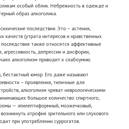
оликам особый облик. Небрежность в одежде и
ерный образ алкоголика.
сихические последствия. Это – астения,
х качеств (утрата интересов и нравственных
им последствия также относятся аффективные
, агрессивность, депрессии и дисфории,
учаях алкоголизм приводит к слабоумию.
, бестактный юмор. Его даже называют
ревности – проявления, типичные для
стройств, алкоголизм чреват неврологическими
ринимающих большое количество спиртного,
ромы — эпилептиформный, мозжечковый,
 возникнуть атрофия зрительного или слухового
одит при употреблении суррогатов.