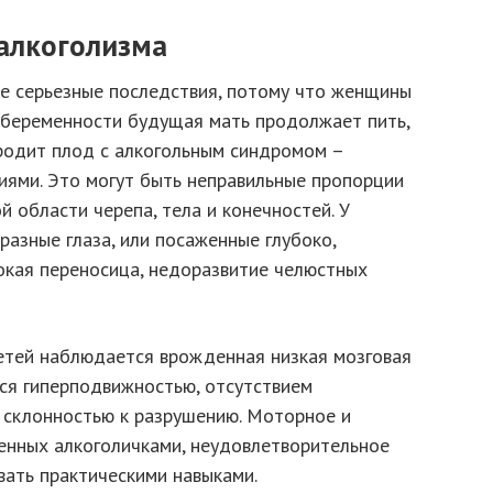
алкоголизма
е серьезные последствия, потому что женщины
я беременности будущая мать продолжает пить,
 родит плод с алкогольным синдромом –
ями. Это могут быть неправильные пропорции
й области черепа, тела и конечностей. У
азные глаза, или посаженные глубоко,
окая переносица, недоразвитие челюстных
детей наблюдается врожденная низкая мозговая
ся гиперподвижностью, отсутствием
, склонностью к разрушению. Моторное и
денных алкоголичками, неудовлетворительное
вать практическими навыками.