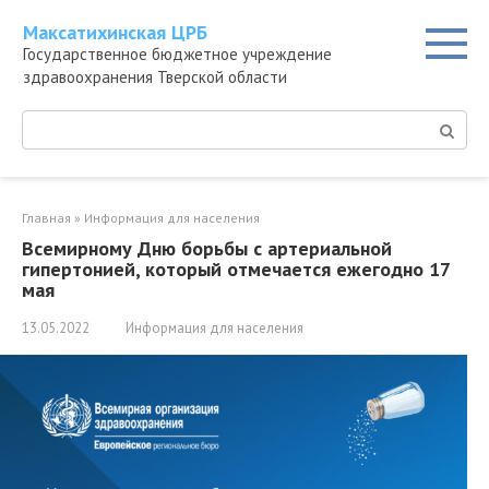
Перейти
Максатихинская ЦРБ
к
Государственное бюджетное учреждение
контенту
здравоохранения Тверской области
Поиск:
Главная
»
Информация для населения
Всемирному Дню борьбы с артериальной
гипертонией, который отмечается ежегодно 17
мая
13.05.2022
Информация для населения