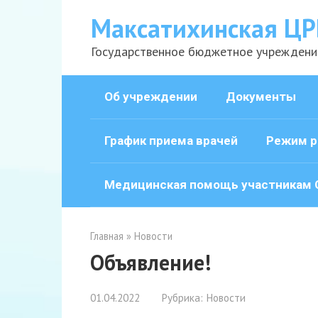
Перейти
Максатихинская ЦР
к
контенту
Государственное бюджетное учреждени
Об учреждении
Документы
График приема врачей
Режим р
Медицинская помощь участникам 
Главная
»
Новости
Объявление!
01.04.2022
Рубрика:
Новости