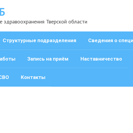
Б
е здравоохранения Тверской области
Структурные подразделения
Сведения о спец
аботы
Запись на приём
Наставничество
СВО
Контакты